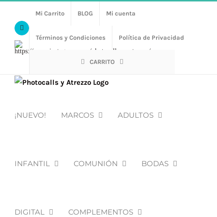
Saltar
Mi Carrito
BLOG
Mi cuenta
al
Facebook
contenido
Términos y Condiciones
Política de Privacidad
Https://www.instagram.com/photocalls_y_atrezzo/
CARRITO
¡NUEVO!
MARCOS
ADULTOS
INFANTIL
COMUNIÓN
BODAS
DIGITAL
COMPLEMENTOS