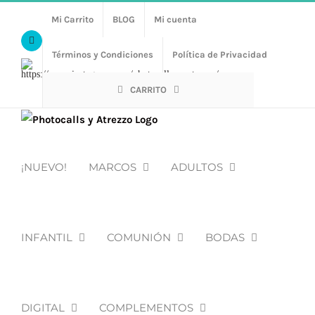
Saltar
Mi Carrito
BLOG
Mi cuenta
al
Facebook
contenido
Términos y Condiciones
Política de Privacidad
Https://www.instagram.com/photocalls_y_atrezzo/
CARRITO
¡NUEVO!
MARCOS
ADULTOS
INFANTIL
COMUNIÓN
BODAS
DIGITAL
COMPLEMENTOS