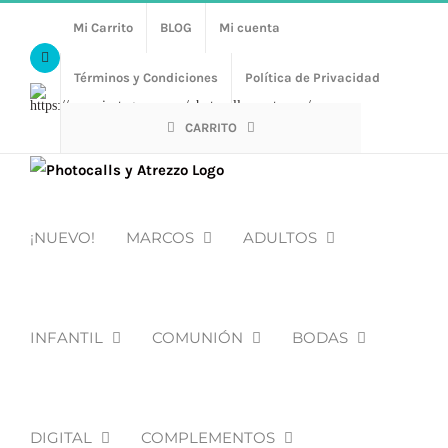
Saltar
Mi Carrito
BLOG
Mi cuenta
al
Facebook
contenido
Términos y Condiciones
Política de Privacidad
Https://www.instagram.com/photocalls_y_atrezzo/
CARRITO
¡NUEVO!
MARCOS
ADULTOS
INFANTIL
COMUNIÓN
BODAS
DIGITAL
COMPLEMENTOS