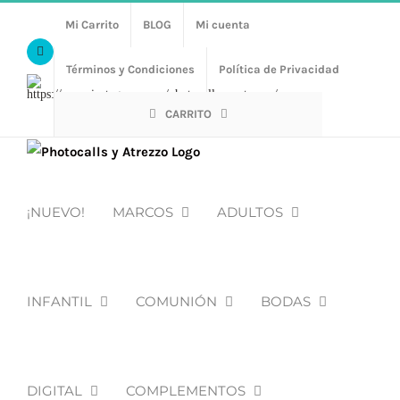
Saltar
Mi Carrito
BLOG
Mi cuenta
al
Facebook
contenido
Términos y Condiciones
Política de Privacidad
Https://www.instagram.com/photocalls_y_atrezzo/
CARRITO
¡NUEVO!
MARCOS
ADULTOS
INFANTIL
COMUNIÓN
BODAS
DIGITAL
COMPLEMENTOS