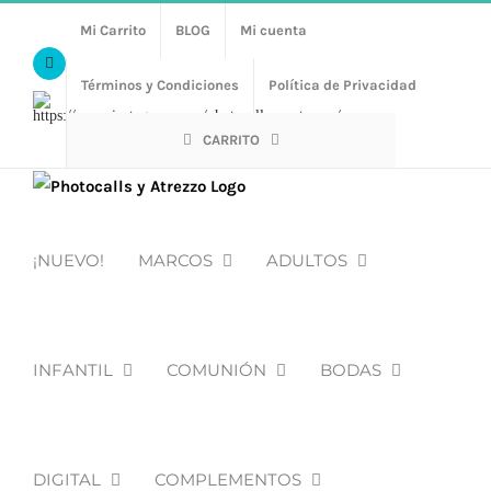
Saltar
Mi Carrito
BLOG
Mi cuenta
al
Facebook
contenido
Términos y Condiciones
Política de Privacidad
Https://www.instagram.com/photocalls_y_atrezzo/
CARRITO
¡NUEVO!
MARCOS
ADULTOS
INFANTIL
COMUNIÓN
BODAS
DIGITAL
COMPLEMENTOS