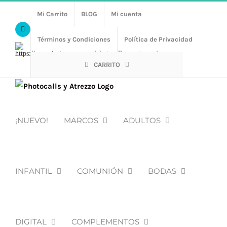
Saltar
Mi Carrito
BLOG
Mi cuenta
al
Facebook
contenido
Términos y Condiciones
Política de Privacidad
Https://www.instagram.com/photocalls_y_atrezzo/
CARRITO
¡NUEVO!
MARCOS
ADULTOS
INFANTIL
COMUNIÓN
BODAS
DIGITAL
COMPLEMENTOS