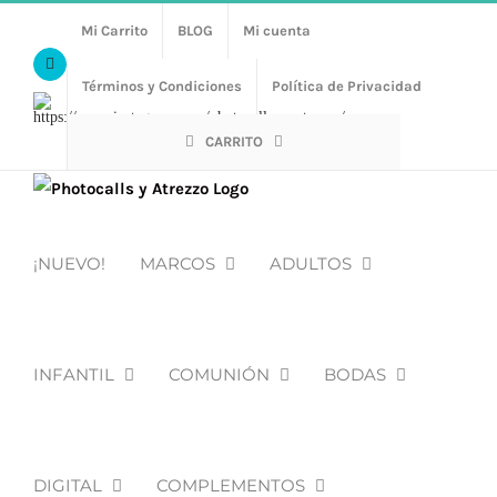
Saltar
Mi Carrito
BLOG
Mi cuenta
al
Facebook
contenido
Términos y Condiciones
Política de Privacidad
Https://www.instagram.com/photocalls_y_atrezzo/
CARRITO
¡NUEVO!
MARCOS
ADULTOS
INFANTIL
COMUNIÓN
BODAS
DIGITAL
COMPLEMENTOS