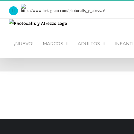
Saltar
Https://www.instagram.com/photocalls_y_atrezzo/
al
Facebook
contenido
¡NUEVO!
MARCOS
ADULTOS
INFANTI