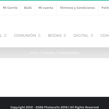
Mi Carrito
BLOG
Mi cuenta
Términos y Condiciones
Polít
L
COMUNIÓN
BODAS
DIGITAL
COM
Inicio
Portada
fiesta adultos
Copyright 2012 -
2026 Photocalls
2016
| All Rights Reserved