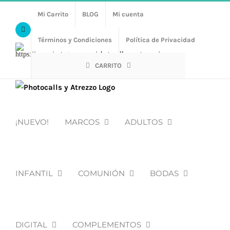
Saltar
Mi Carrito
BLOG
Mi cuenta
al
Facebook
contenido
Términos y Condiciones
Política de Privacidad
Https://www.instagram.com/photocalls_y_atrezzo/
CARRITO
¡NUEVO!
MARCOS
ADULTOS
INFANTIL
COMUNIÓN
BODAS
DIGITAL
COMPLEMENTOS