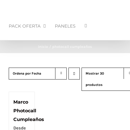
PACK OFERTA
PANELES
Inicio
photocall cumpleaños
Ordena por
Fecha
Mostrar
30
productos
Marco
Photocall
Cumpleaños
Desde