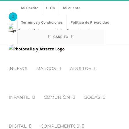
Saltar
Mi Carrito
BLOG
Mi cuenta
al
Facebook
contenido
Términos y Condiciones
Política de Privacidad
Https://www.instagram.com/photocalls_y_atrezzo/
CARRITO
¡NUEVO!
MARCOS
ADULTOS
INFANTIL
COMUNIÓN
BODAS
DIGITAL
COMPLEMENTOS