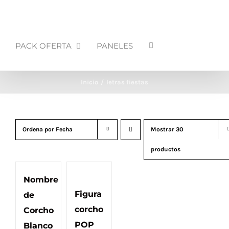
PACK OFERTA
PANELES
Inicio
letras fiestas
Ordena por
Fecha
Mostrar
30
productos
Nombre
Figura
de
corcho
Corcho
POP
Blanco