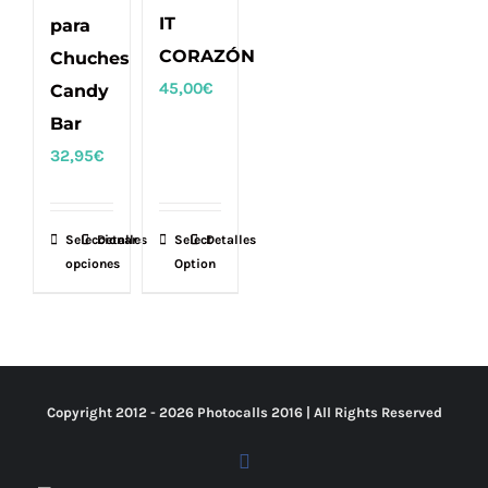
IT
para
CORAZÓN
Chuches
45,00
€
Candy
Bar
32,95
€
Seleccionar
Este
Detalles
Select
Detalles
opciones
Option
producto
tiene
múltiples
variantes.
Las
Copyright 2012 -
2026 Photocalls
2016
| All Rights Reserved
opciones
se
Facebook
pueden