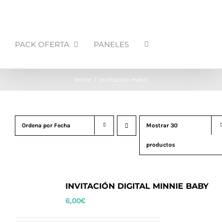
PACK OFERTA
PANELES
Inicio
invitacion móvil
Ordena por
Fecha
Mostrar
30
productos
INVITACIÓN DIGITAL MINNIE BABY
6,00
€