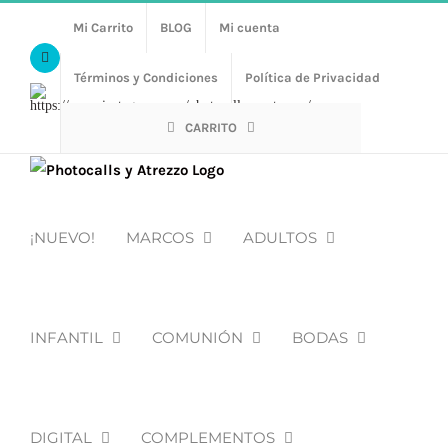
Saltar
Mi Carrito
BLOG
Mi cuenta
al
Facebook
contenido
Términos y Condiciones
Política de Privacidad
Https://www.instagram.com/photocalls_y_atrezzo/
CARRITO
¡NUEVO!
MARCOS
ADULTOS
INFANTIL
COMUNIÓN
BODAS
DIGITAL
COMPLEMENTOS