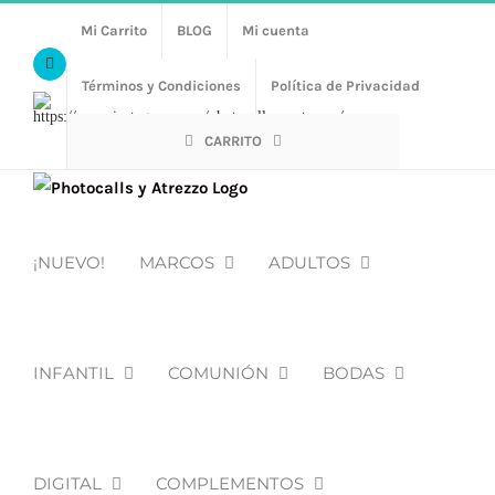
Saltar
Mi Carrito
BLOG
Mi cuenta
al
Facebook
contenido
Términos y Condiciones
Política de Privacidad
Https://www.instagram.com/photocalls_y_atrezzo/
CARRITO
¡NUEVO!
MARCOS
ADULTOS
INFANTIL
COMUNIÓN
BODAS
DIGITAL
COMPLEMENTOS