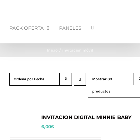
PACK OFERTA
PANELES
Inicio
invitacion móvil
Ordena por
Fecha
Mostrar
30
productos
INVITACIÓN DIGITAL MINNIE BABY
6,00
€