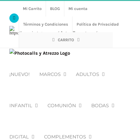
Saltar
Mi Carrito
BLOG
Mi cuenta
al
Facebook
contenido
Términos y Condiciones
Política de Privacidad
Https://www.instagram.com/photocalls_y_atrezzo/
CARRITO
¡NUEVO!
MARCOS
ADULTOS
INFANTIL
COMUNIÓN
BODAS
DIGITAL
COMPLEMENTOS