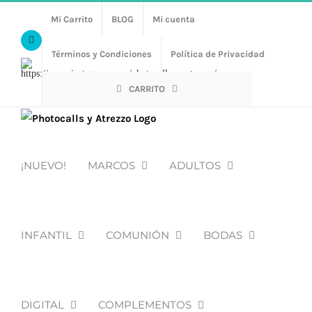
Saltar
Mi Carrito
BLOG
Mi cuenta
al
Facebook
contenido
Términos y Condiciones
Política de Privacidad
Https://www.instagram.com/photocalls_y_atrezzo/
CARRITO
¡NUEVO!
MARCOS
ADULTOS
INFANTIL
COMUNIÓN
BODAS
DIGITAL
COMPLEMENTOS