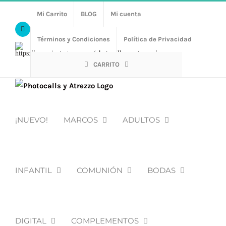
Saltar
Mi Carrito
BLOG
Mi cuenta
al
Facebook
contenido
Términos y Condiciones
Política de Privacidad
Https://www.instagram.com/photocalls_y_atrezzo/
CARRITO
¡NUEVO!
MARCOS
ADULTOS
INFANTIL
COMUNIÓN
BODAS
DIGITAL
COMPLEMENTOS