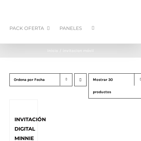
PACK OFERTA
PANELES
Inicio
invitacion móvil
Ordena por
Fecha
Mostrar
30
productos
INVITACIÓN
DIGITAL
MINNIE