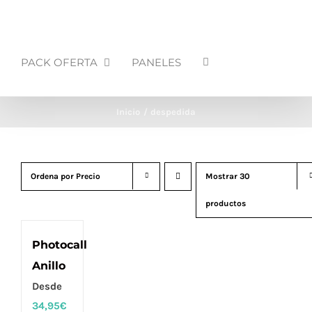
PACK OFERTA
PANELES
Inicio
despedida
Ordena por
Precio
Mostrar
30
productos
Photocall
Anillo
Desde
34,95
€