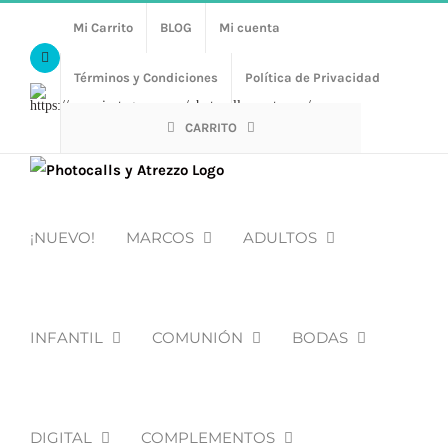
Saltar
Mi Carrito
BLOG
Mi cuenta
al
Facebook
contenido
Términos y Condiciones
Política de Privacidad
Https://www.instagram.com/photocalls_y_atrezzo/
CARRITO
¡NUEVO!
MARCOS
ADULTOS
INFANTIL
COMUNIÓN
BODAS
DIGITAL
COMPLEMENTOS