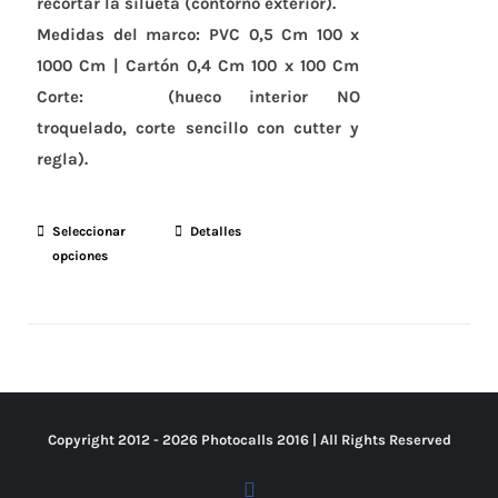
recortar la silueta (contorno exterior).
Medidas del marco:
PVC 0,5 Cm 100 x
1000 Cm | Cartón 0,4 Cm 100 x 100 Cm
Corte:
(hueco interior
NO
troquelado
,
corte sencillo con cutter y
regla).
Seleccionar
Este
Detalles
opciones
producto
tiene
múltiples
variantes.
Las
opciones
Copyright 2012 -
2026 Photocalls
2016
| All Rights Reserved
se
pueden
Facebook