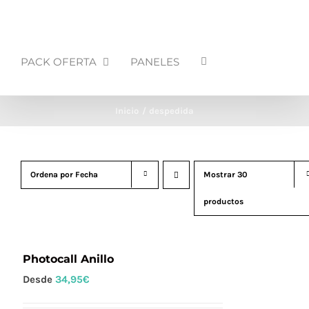
PACK OFERTA
PANELES
Inicio
despedida
Ordena por
Fecha
Mostrar
30
productos
Photocall Anillo
Desde
34,95
€