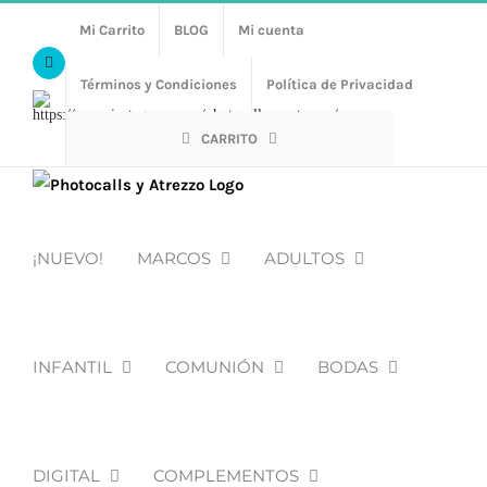
Saltar
Mi Carrito
BLOG
Mi cuenta
al
Facebook
contenido
Términos y Condiciones
Política de Privacidad
Https://www.instagram.com/photocalls_y_atrezzo/
CARRITO
¡NUEVO!
MARCOS
ADULTOS
INFANTIL
COMUNIÓN
BODAS
DIGITAL
COMPLEMENTOS