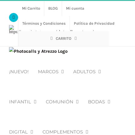
Saltar
Mi Carrito
BLOG
Mi cuenta
al
Facebook
contenido
Términos y Condiciones
Política de Privacidad
Https://www.instagram.com/photocalls_y_atrezzo/
CARRITO
¡NUEVO!
MARCOS
ADULTOS
INFANTIL
COMUNIÓN
BODAS
DIGITAL
COMPLEMENTOS