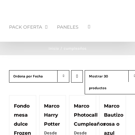
PACK OFERTA
PANELES
Inicio
cumpleaños
Ordena por
Fecha
Mostrar
30
productos
Fondo
Marco
Marco
Marco
mesa
Harry
Photocall
Bautizo
dulce
Potter
Cumpleaños
rosa o
Frozen
Desde
Desde
azul