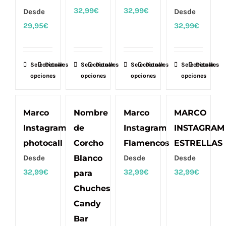
32,99
€
32,99
€
Desde
Desde
29,95
€
32,99
€
Seleccionar
Este
Detalles
Seleccionar
Este
Detalles
Seleccionar
Este
Detalles
Seleccionar
Este
Detalles
opciones
opciones
opciones
opciones
producto
producto
producto
producto
tiene
tiene
tiene
tiene
múltiples
múltiples
múltiples
múltiples
Marco
Nombre
Marco
MARCO
variantes.
variantes.
variantes.
variantes.
Instagram
de
Instagram
INSTAGRAM
Las
Las
Las
Las
photocall
Corcho
Flamencos
ESTRELLAS
opciones
opciones
opciones
opciones
Desde
Blanco
Desde
Desde
se
se
se
se
32,99
€
32,99
€
32,99
€
para
pueden
pueden
pueden
pueden
Chuches
elegir
elegir
elegir
elegir
Candy
en
en
en
en
Bar
la
la
la
la