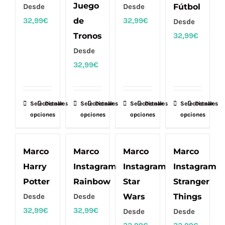
Las
Las
Las
Las
Juego
Desde
Desde
Fútbol
opciones
opciones
opciones
opciones
32,99
€
de
32,99
€
Desde
se
se
se
se
Tronos
32,99
€
pueden
pueden
pueden
pueden
Desde
elegir
elegir
elegir
elegir
32,99
€
en
en
en
en
la
la
la
la
página
página
página
página
Seleccionar
Este
Detalles
Seleccionar
Este
Detalles
Seleccionar
Este
Detalles
Seleccionar
Este
Detalles
de
de
de
de
opciones
opciones
opciones
opciones
producto
producto
producto
producto
producto
producto
producto
producto
tiene
tiene
tiene
tiene
múltiples
múltiples
múltiples
múltiples
Marco
Marco
Marco
Marco
variantes.
variantes.
variantes.
variantes.
Harry
Instagram
Instagram
Instagram
Las
Las
Las
Las
Potter
Rainbow
Star
Stranger
opciones
opciones
opciones
opciones
Desde
Desde
Wars
Things
se
se
se
se
32,99
€
32,99
€
Desde
Desde
pueden
pueden
pueden
pueden