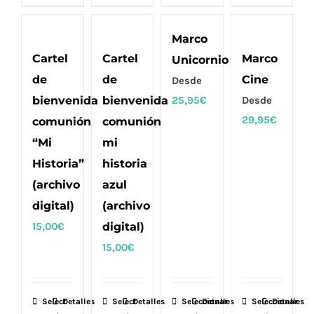
Marco
Cartel
Cartel
Marco
Unicornio
de
de
Cine
Desde
bienvenida
bienvenida
25,95
€
Desde
29,95
€
comunión
comunión
“Mi
mi
Historia”
historia
(archivo
azul
digital)
(archivo
15,00
€
digital)
15,00
€
Select
Detalles
Select
Detalles
Seleccionar
Este
Detalles
Seleccionar
Este
Detalles