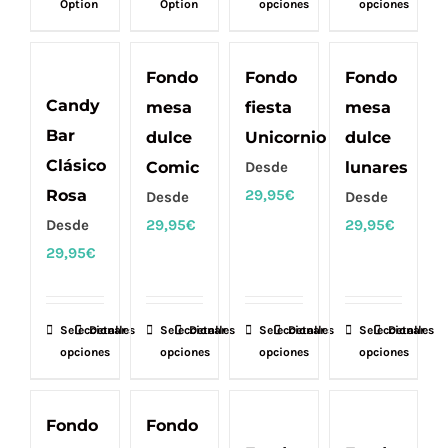
Option
Option
opciones
opciones
producto
producto
tiene
tiene
múltiples
múltiples
Fondo
Fondo
Fondo
variantes.
variantes.
Candy
mesa
fiesta
mesa
Las
Las
Bar
dulce
Unicornio
dulce
opciones
opciones
Clásico
Comic
Desde
lunares
se
se
Rosa
29,95
€
Desde
Desde
pueden
pueden
Desde
29,95
€
29,95
€
elegir
elegir
29,95
€
en
en
la
la
página
página
Seleccionar
Este
Detalles
Seleccionar
Este
Detalles
Seleccionar
Este
Detalles
Seleccionar
Este
Detalles
de
de
opciones
opciones
opciones
opciones
producto
producto
producto
producto
producto
producto
tiene
tiene
tiene
tiene
múltiples
múltiples
múltiples
múltiples
Fondo
Fondo
variantes.
variantes.
variantes.
variantes.