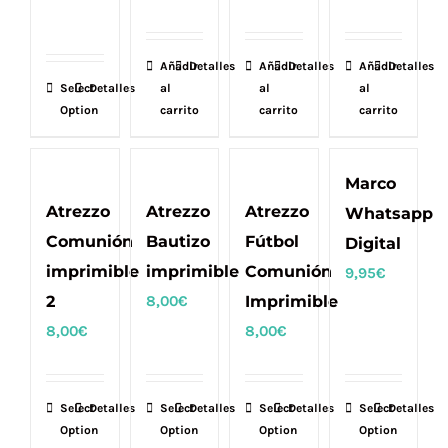
Añadir
Detalles
Añadir
Detalles
Añadir
Detalles
Select
Detalles
al
al
al
Option
carrito
carrito
carrito
Marco
Atrezzo
Atrezzo
Atrezzo
Whatsapp
Comunión
Bautizo
Fútbol
Digital
imprimible
imprimible
Comunión
9,95
€
2
8,00
€
Imprimible
8,00
€
8,00
€
Select
Detalles
Select
Detalles
Select
Detalles
Select
Detalles
Option
Option
Option
Option