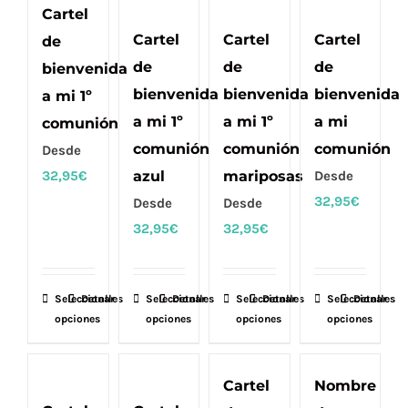
múltiples
múltiples
múltiples
Cartel
variantes.
variantes.
variantes.
Cartel
Cartel
Cartel
de
Las
Las
Las
de
de
de
bienvenida
opciones
opciones
opciones
bienvenida
bienvenida
bienvenida
a mi 1º
se
se
se
a mi 1º
a mi 1º
a mi
comunión
pueden
pueden
pueden
comunión
comunión
comunión
Desde
elegir
elegir
elegir
32,95
€
azul
mariposas
Desde
en
en
en
32,95
€
Desde
Desde
la
la
la
32,95
€
32,95
€
página
página
página
de
de
de
producto
producto
producto
Seleccionar
Este
Detalles
Seleccionar
Este
Detalles
Seleccionar
Este
Detalles
Seleccionar
Este
Detalles
opciones
opciones
opciones
opciones
producto
producto
producto
producto
tiene
tiene
tiene
tiene
múltiples
múltiples
múltiples
múltiples
Cartel
Nombre
variantes.
variantes.
variantes.
variantes.