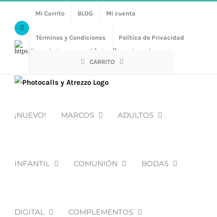
Saltar
Mi Carrito
BLOG
Mi cuenta
al
Facebook
contenido
Términos y Condiciones
Política de Privacidad
Https://www.instagram.com/photocalls_y_atrezzo/
CARRITO
¡NUEVO!
MARCOS
ADULTOS
INFANTIL
COMUNIÓN
BODAS
DIGITAL
COMPLEMENTOS