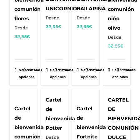
opciones
opciones
opciones
opciones
UNICORNIO
BAILARINA
comunión
comunión
se
se
se
se
Desde
Desde
flores
niño
pueden
pueden
pueden
pueden
32,95
€
32,95
€
Desde
olivo
elegir
elegir
elegir
elegir
32,95
€
Desde
en
en
en
en
32,95
€
la
la
la
la
página
página
página
página
de
de
de
de
Seleccionar
Este
Detalles
Seleccionar
Este
Detalles
Seleccionar
Este
Detalles
Seleccionar
Este
Detalles
producto
producto
producto
producto
opciones
opciones
opciones
opciones
producto
producto
producto
producto
tiene
tiene
tiene
tiene
múltiples
múltiples
múltiples
múltiples
Cartel
CARTEL
variantes.
variantes.
variantes.
variantes.
Cartel
Cartel
de
DE
Las
Las
Las
Las
de
de
bienvenida
BIENVENID
opciones
opciones
opciones
opciones
bienvenida
bienvenida
Potter
COMUNIÓN
se
se
se
se
comunión
Fortnite
Desde
DULCE