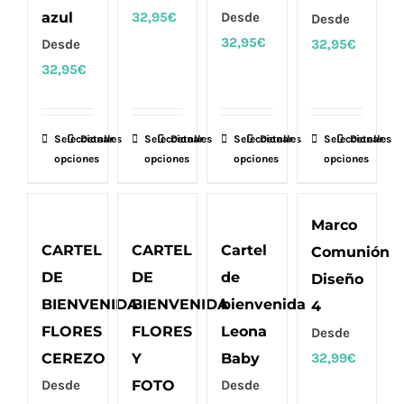
pueden
pueden
pueden
pueden
azul
32,95
€
Desde
Desde
elegir
elegir
elegir
elegir
32,95
€
Desde
32,95
€
en
en
en
en
32,95
€
la
la
la
la
página
página
página
página
de
de
de
de
Seleccionar
Este
Detalles
Seleccionar
Este
Detalles
Seleccionar
Este
Detalles
Seleccionar
Este
Detalles
producto
producto
producto
producto
opciones
opciones
opciones
opciones
producto
producto
producto
producto
tiene
tiene
tiene
tiene
múltiples
múltiples
múltiples
múltiples
Marco
variantes.
variantes.
variantes.
variantes.
CARTEL
CARTEL
Cartel
Comunión
Las
Las
Las
Las
DE
DE
de
Diseño
opciones
opciones
opciones
opciones
BIENVENIDA
BIENVENIDA
bienvenida
4
se
se
se
se
FLORES
FLORES
Leona
Desde
pueden
pueden
pueden
pueden
CEREZO
Y
Baby
32,99
€
elegir
elegir
elegir
elegir
Desde
FOTO
Desde
en
en
en
en