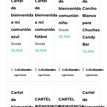
Cartel
Cartel
de
de
Las
Las
Las
Las
de
de
bienvenida
Corcho
opciones
opciones
opciones
opciones
bienvenida
bienvenida
comunión
Blanco
se
se
se
se
a mi
a mi
niño
para
pueden
pueden
pueden
pueden
comunión
comunión
Desde
Chuches
elegir
elegir
elegir
elegir
azul
fútbol
32,95
€
Candy
en
en
en
en
Desde
Desde
Bar
la
la
la
la
32,95
€
32,95
€
32,95
€
página
página
página
página
de
de
de
de
producto
producto
producto
producto
Seleccionar
Este
Detalles
Seleccionar
Este
Detalles
Seleccionar
Este
Detalles
Seleccionar
Este
Detalles
opciones
opciones
opciones
opciones
producto
producto
producto
producto
tiene
tiene
tiene
tiene
múltiples
múltiples
múltiples
múltiples
Cartel
Cartel
variantes.
variantes.
variantes.
variantes.
CARTEL
CARTEL
de
de
Las
Las
Las
Las
BIENVENIDA
BIENVENIDA
bienvenida
bienvenida