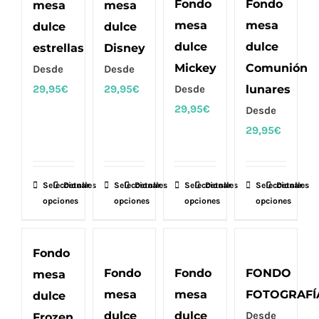
Fondo
Fondo
mesa
mesa
Las
Las
Las
Las
mesa
mesa
dulce
dulce
opciones
opciones
opciones
opciones
dulce
dulce
estrellas
Disney
se
se
se
se
Mickey
Comunión
Desde
Desde
pueden
pueden
pueden
pueden
29,95
€
29,95
€
Desde
lunares
elegir
elegir
elegir
elegir
29,95
€
Desde
en
en
en
en
29,95
€
la
la
la
la
página
página
página
página
de
de
de
de
Seleccionar
Este
Detalles
Seleccionar
Este
Detalles
Seleccionar
Este
Detalles
Seleccionar
Este
Detalles
producto
producto
producto
producto
opciones
opciones
opciones
opciones
producto
producto
producto
producto
tiene
tiene
tiene
tiene
múltiples
múltiples
múltiples
múltiples
Fondo
variantes.
variantes.
variantes.
variantes.
Fondo
Fondo
FONDO
mesa
Las
Las
Las
Las
mesa
mesa
FOTOGRAFÍ
dulce
opciones
opciones
opciones
opciones
dulce
dulce
Desde
Frozen