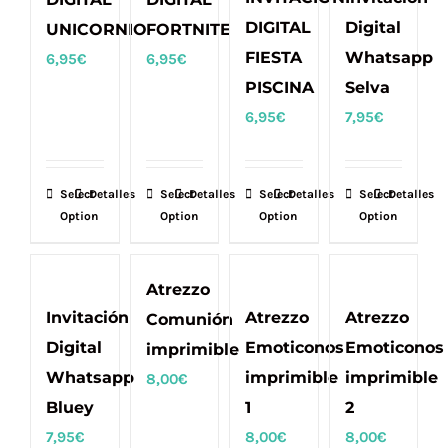
DIGITAL
Digital
UNICORNIO
FORTNITE
FIESTA
Whatsapp
6,95
€
6,95
€
PISCINA
Selva
6,95
€
7,95
€
Select
Detalles
Select
Detalles
Select
Detalles
Select
Detalles
Option
Option
Option
Option
Atrezzo
Invitación
Atrezzo
Atrezzo
Comunión
Digital
Emoticonos
Emoticonos
imprimible
Whatsapp
imprimible
imprimible
8,00
€
Bluey
1
2
7,95
€
8,00
€
8,00
€