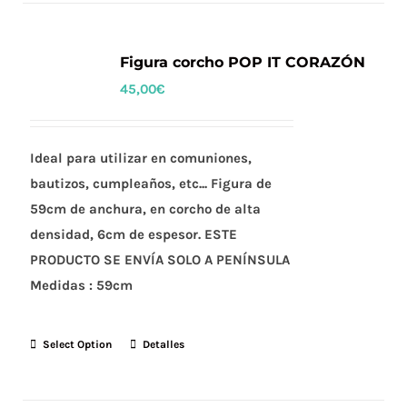
múltiples
variantes.
Las
Figura corcho POP IT CORAZÓN
opciones
45,00
€
se
pueden
elegir
Ideal para utilizar en comuniones,
en
bautizos, cumpleaños, etc... Figura de
la
59cm de anchura, en corcho de alta
página
densidad, 6cm de espesor. ESTE
de
PRODUCTO SE ENVÍA SOLO A PENÍNSULA
producto
Medidas :
59cm
Select Option
Detalles