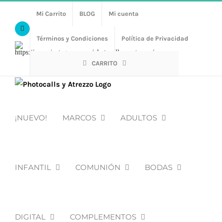
Saltar
Mi Carrito
BLOG
Mi cuenta
al
Facebook
contenido
Términos y Condiciones
Política de Privacidad
Https://www.instagram.com/photocalls_y_atrezzo/
CARRITO
¡NUEVO!
MARCOS
ADULTOS
INFANTIL
COMUNIÓN
BODAS
DIGITAL
COMPLEMENTOS