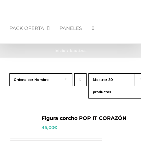
PACK OFERTA
PANELES
Inicio
bautizos
Ordena por
Nombre
Mostrar
30
productos
Figura corcho POP IT CORAZÓN
45,00
€