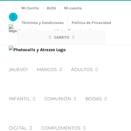
Saltar
Mi Carrito
BLOG
Mi cuenta
al
Facebook
contenido
Términos y Condiciones
Política de Privacidad
Https://www.instagram.com/photocalls_y_atrezzo/
CARRITO
¡NUEVO!
MARCOS
ADULTOS
INFANTIL
COMUNIÓN
BODAS
DIGITAL
COMPLEMENTOS