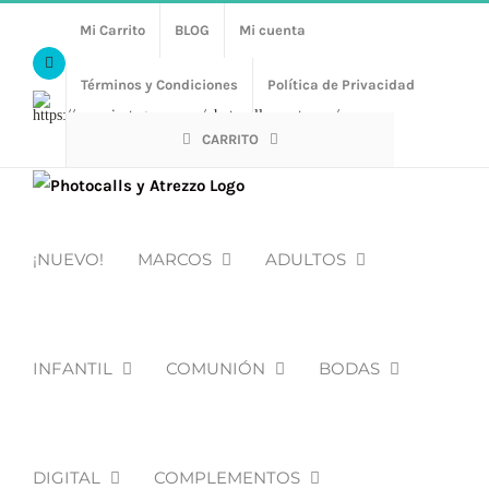
Saltar
Mi Carrito
BLOG
Mi cuenta
al
Facebook
contenido
Términos y Condiciones
Política de Privacidad
Https://www.instagram.com/photocalls_y_atrezzo/
CARRITO
¡NUEVO!
MARCOS
ADULTOS
INFANTIL
COMUNIÓN
BODAS
DIGITAL
COMPLEMENTOS