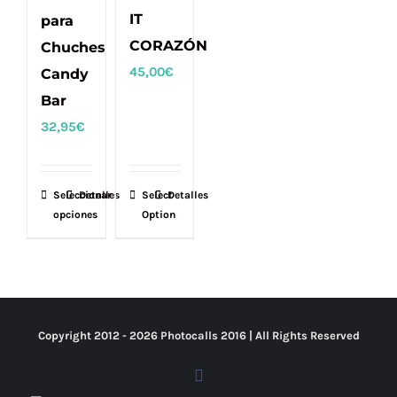
IT
para
CORAZÓN
Chuches
45,00
€
Candy
Bar
32,95
€
Seleccionar
Este
Detalles
Select
Detalles
opciones
Option
producto
tiene
múltiples
variantes.
Las
Copyright 2012 -
2026 Photocalls
2016
| All Rights Reserved
opciones
se
Facebook
pueden