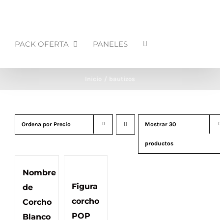
PACK OFERTA
PANELES
Inicio
bautizos
Ordena por
Precio
Mostrar
30
productos
Nombre
Figura
de
corcho
Corcho
POP
Blanco