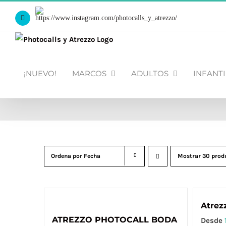
Saltar
Https://www.instagram.com/photocalls_y_atrezzo/
al
Facebook
contenido
¡NUEVO!
MARCOS
ADULTOS
INFANTI
Ordena por
Fecha
Mostrar
30 prod
Atrez
ATREZZO PHOTOCALL BODA
Desde