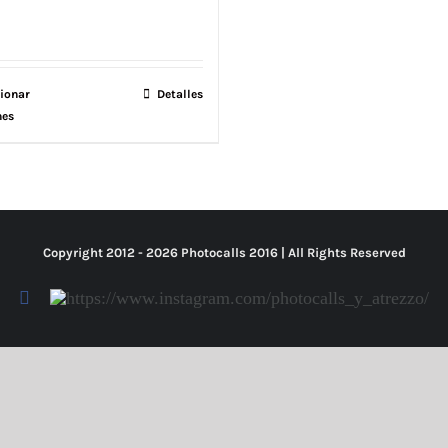
ionar
Este
Detalles
nes
producto
tiene
múltiples
variantes.
Las
Copyright 2012 -
2026 Photocalls
2016
| All Rights Reserved
opciones
se
Facebook
Https://www.instagram.com/photocalls_y_atrezzo/
pueden
elegir
en
la
página