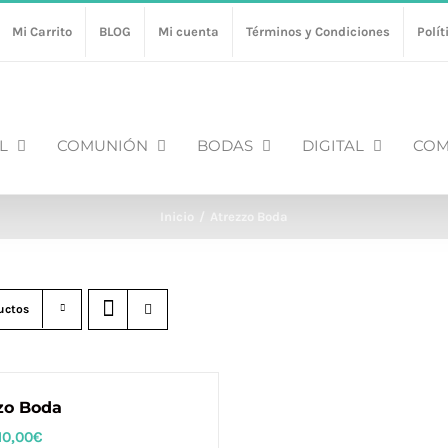
Mi Carrito
BLOG
Mi cuenta
Términos y Condiciones
Polít
L
COMUNIÓN
BODAS
DIGITAL
COM
Inicio
Atrezzo Boda
uctos
zo Boda
10,00
€