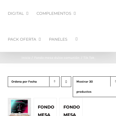
DIGITAL
COMPLEMENTOS
PACK OFERTA
PANELES
Inicio
Fondo mesa dulce comunión
Tik Tok
Ordena por
Fecha
Mostrar
30
productos
FONDO
FONDO
MESA
MESA