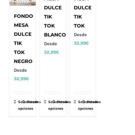
DULCE
DULCE
FONDO
TIK
TIK
MESA
TOK
TOK
DULCE
BLANCO
Desde
TIK
32,99
€
Desde
TOK
32,99
€
NEGRO
Desde
32,99
€
Seleccionar
Este
Detalles
Seleccionar
Este
Detalles
Seleccionar
Este
Detalles
opciones
opciones
opciones
producto
producto
producto
tiene
tiene
tiene
múltiples
múltiples
múltiples