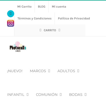
Saltar
Mi Carrito
BLOG
Mi cuenta
al
Facebook
contenido
Términos y Condiciones
Política de Privacidad
Https://www.instagram.com/photocalls_y_atrezzo/
CARRITO
¡NUEVO!
MARCOS
ADULTOS
INFANTIL
COMUNIÓN
BODAS