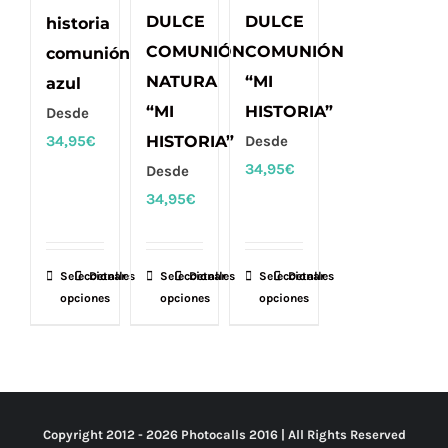
DULCE
DULCE
historia
COMUNIÓN
COMUNIÓN
comunión
NATURA
“MI
azul
“MI
HISTORIA”
Desde
34,95
€
HISTORIA”
Desde
34,95
€
Desde
34,95
€
Seleccionar
Este
Detalles
Seleccionar
Este
Detalles
Seleccionar
Este
Detalles
opciones
opciones
opciones
producto
producto
producto
tiene
tiene
tiene
múltiples
múltiples
múltiples
variantes.
variantes.
variantes.
Las
Las
Las
Copyright 2012 -
2026 Photocalls
2016
| All Rights Reserved
opciones
opciones
opciones