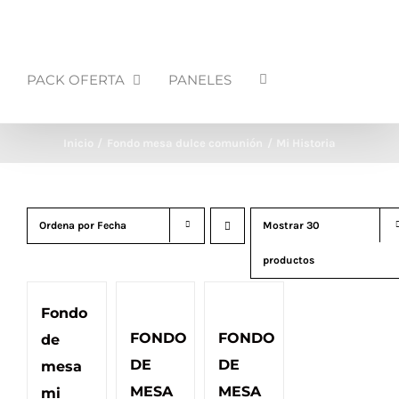
PACK OFERTA
PANELES
Inicio
Fondo mesa dulce comunión
Mi Historia
Ordena por
Fecha
Mostrar
30
productos
Fondo
FONDO
FONDO
de
DE
DE
mesa
MESA
MESA
mi