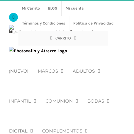
Saltar
Mi Carrito
BLOG
Mi cuenta
al
Facebook
contenido
Términos y Condiciones
Política de Privacidad
Https://www.instagram.com/photocalls_y_atrezzo/
CARRITO
¡NUEVO!
MARCOS
ADULTOS
INFANTIL
COMUNIÓN
BODAS
DIGITAL
COMPLEMENTOS