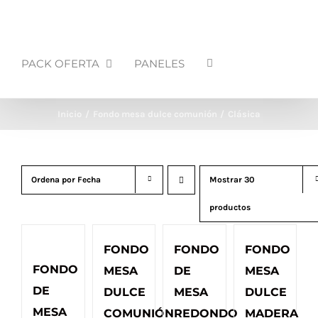
PACK OFERTA
PANELES
Inicio
Fondo mesa dulce comunión
Clásica
Ordena por
Fecha
Mostrar
30
productos
FONDO
FONDO
FONDO
FONDO
MESA
DE
MESA
DE
DULCE
MESA
DULCE
MESA
COMUNIÓN
REDONDO
MADERA