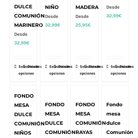
DULCE
NIÑO
MADERA
Desde
COMUNIÓN
32,99
€
Desde
Desde
MARINERO
32,99
€
25,95
€
Desde
32,99
€
Seleccionar
Este
Detalles
Seleccionar
Este
Detalles
Seleccionar
Este
Detalles
Seleccionar
Este
Detalles
opciones
opciones
opciones
opciones
producto
producto
producto
producto
tiene
tiene
tiene
tiene
múltiples
múltiples
múltiples
múltiples
FONDO
variantes.
variantes.
variantes.
variantes.
FONDO
FONDO
Fondo
MESA
Las
Las
Las
Las
MESA
MESA
mesa
DULCE
opciones
opciones
opciones
opciones
DULCE
COMUNIÓN
dulce
COMUNIÓN
se
se
se
se
COMUNIÓN
RAYAS
Comunión
NIÑOS
pueden
pueden
pueden
pueden