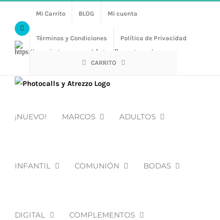
Saltar
Mi Carrito
BLOG
Mi cuenta
al
Facebook
contenido
Términos y Condiciones
Política de Privacidad
Https://www.instagram.com/photocalls_y_atrezzo/
CARRITO
¡NUEVO!
MARCOS
ADULTOS
INFANTIL
COMUNIÓN
BODAS
DIGITAL
COMPLEMENTOS