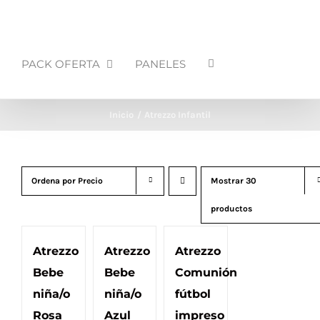
PACK OFERTA
PANELES
Inicio
Atrezzo Infantil
Ordena por
Precio
Mostrar
30
productos
Atrezzo
Atrezzo
Atrezzo
Bebe
Bebe
Comunión
niña/o
niña/o
fútbol
Rosa
Azul
impreso