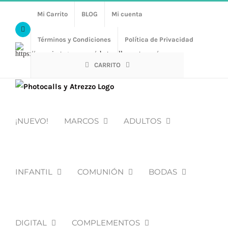
Saltar
Mi Carrito
BLOG
Mi cuenta
al
Facebook
contenido
Términos y Condiciones
Política de Privacidad
Https://www.instagram.com/photocalls_y_atrezzo/
CARRITO
¡NUEVO!
MARCOS
ADULTOS
INFANTIL
COMUNIÓN
BODAS
DIGITAL
COMPLEMENTOS