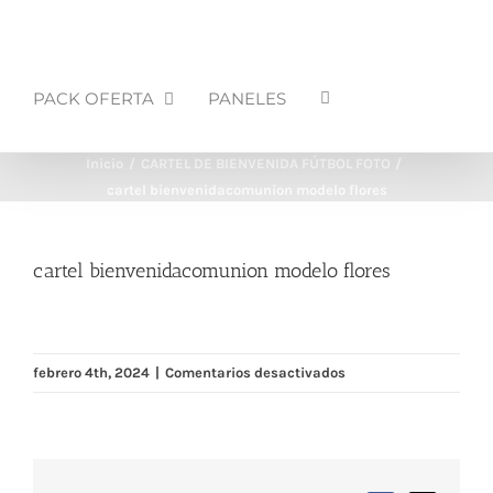
PACK OFERTA
PANELES
Inicio
CARTEL DE BIENVENIDA FÚTBOL FOTO
cartel bienvenidacomunion modelo flores
cartel bienvenidacomunion modelo flores
en
febrero 4th, 2024
|
Comentarios desactivados
cartel
bienvenidacomunion
modelo
flores