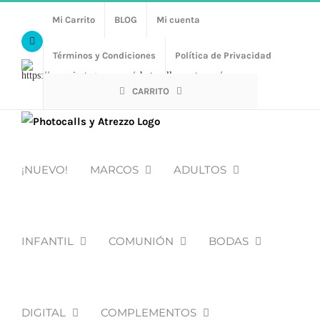
Saltar
Mi Carrito
BLOG
Mi cuenta
al
Facebook
contenido
Términos y Condiciones
Política de Privacidad
Https://www.instagram.com/photocalls_y_atrezzo/
CARRITO
¡NUEVO!
MARCOS
ADULTOS
INFANTIL
COMUNIÓN
BODAS
DIGITAL
COMPLEMENTOS