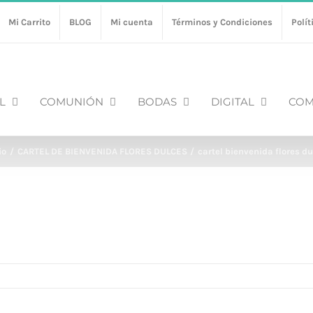
Mi Carrito
BLOG
Mi cuenta
Términos y Condiciones
Polít
L
COMUNIÓN
BODAS
DIGITAL
COM
io
CARTEL DE BIENVENIDA FLORES DULCES
cartel bienvenida flores d