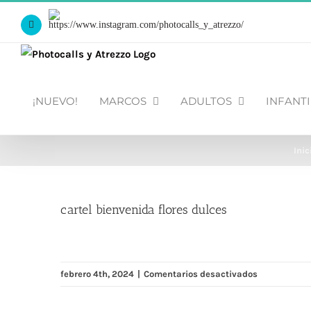
Saltar
Https://www.instagram.com/photocalls_y_atrezzo/
al
Facebook
contenido
¡NUEVO!
MARCOS
ADULTOS
INFANTI
Inic
cartel bienvenida flores dulces
en
febrero 4th, 2024
|
Comentarios desactivados
cartel
bienvenida