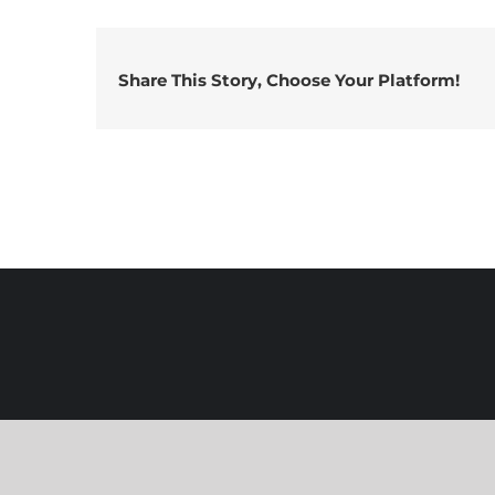
flores
dulces
Share This Story, Choose Your Platform!