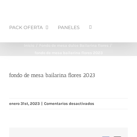
PACK OFERTA
PANELES
Inicio
Fondo de mesa dulce Bailarina flores
fondo de mesa bailarina flores 2023
fondo de mesa bailarina flores 2023
en
enero 31st, 2023
|
Comentarios desactivados
fondo
de
mesa
bailarina