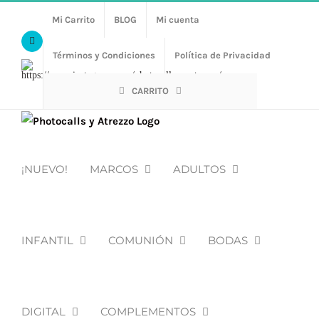
Saltar
Mi Carrito
BLOG
Mi cuenta
al
Facebook
contenido
Términos y Condiciones
Política de Privacidad
Https://www.instagram.com/photocalls_y_atrezzo/
CARRITO
¡NUEVO!
MARCOS
ADULTOS
INFANTIL
COMUNIÓN
BODAS
DIGITAL
COMPLEMENTOS