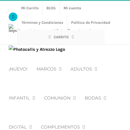
Saltar
Mi Carrito
BLOG
Mi cuenta
al
Facebook
contenido
Términos y Condiciones
Política de Privacidad
Https://www.instagram.com/photocalls_y_atrezzo/
CARRITO
¡NUEVO!
MARCOS
ADULTOS
INFANTIL
COMUNIÓN
BODAS
DIGITAL
COMPLEMENTOS