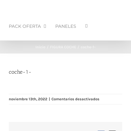
PACK OFERTA
PANELES
Inicio
FIGURA COCHE
coche-1-
coche-1-
en
noviembre 13th, 2022
|
Comentarios desactivados
coche-
1-