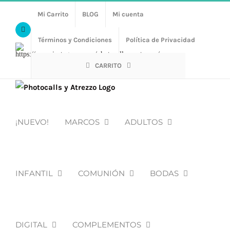
Saltar
Mi Carrito
BLOG
Mi cuenta
al
Facebook
contenido
Términos y Condiciones
Política de Privacidad
Https://www.instagram.com/photocalls_y_atrezzo/
CARRITO
¡NUEVO!
MARCOS
ADULTOS
INFANTIL
COMUNIÓN
BODAS
DIGITAL
COMPLEMENTOS