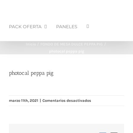
PACK OFERTA
PANELES
Inicio
FONDO DE MESA DULCE PEPPA PIG
photocal peppa pig
photocal peppa pig
en
marzo 11th, 2021
|
Comentarios desactivados
photocal
peppa
pig