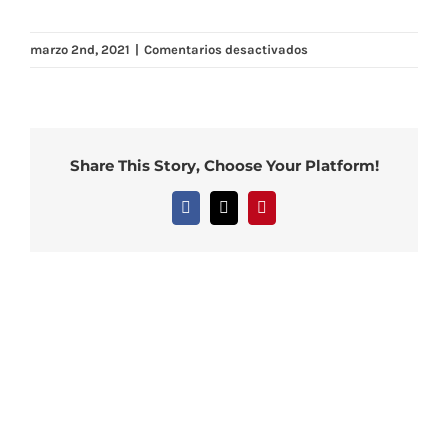
en
marzo 2nd, 2021
|
Comentarios desactivados
fondo
de
mesa
bebes
Share This Story, Choose Your Platform!
llorones2
Facebook
X
Pinterest