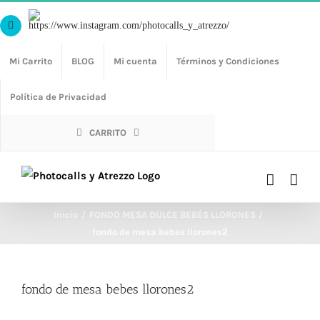
Saltar
Https://www.instagram.com/photocalls_y_atrezzo/
al
Facebook
contenido
Mi Carrito
BLOG
Mi cuenta
Términos y Condiciones
Política de Privacidad
CARRITO
Inicio
FONDO MESA DULCE BEBÉS LLORONES
fondo de mesa bebes llorones2
fondo de mesa bebes llorones2