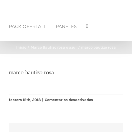
PACK OFERTA
PANELES
Inicio
Marco Bautizo rosa o azul
marco bautizo rosa
marco bautizo rosa
en
febrero 15th, 2018
|
Comentarios desactivados
marco
bautizo
rosa