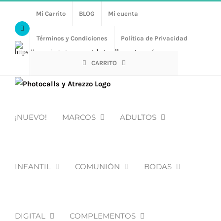
Saltar
Mi Carrito
BLOG
Mi cuenta
al
Facebook
contenido
Términos y Condiciones
Política de Privacidad
Https://www.instagram.com/photocalls_y_atrezzo/
CARRITO
¡NUEVO!
MARCOS
ADULTOS
INFANTIL
COMUNIÓN
BODAS
DIGITAL
COMPLEMENTOS