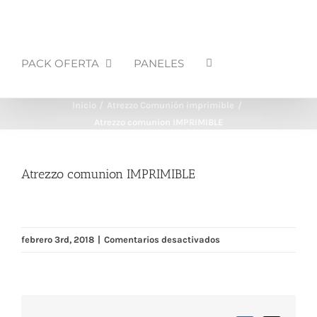
PACK OFERTA
PANELES
Inicio
Atrezzo Comunión imprimible
Atrezzo comunion IMPRIMIBLE
Atrezzo comunion IMPRIMIBLE
en
febrero 3rd, 2018
|
Comentarios desactivados
Atrezzo
comunion
IMPRIMIBLE