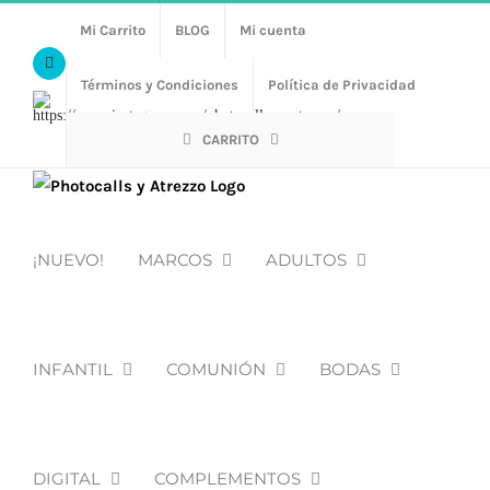
Saltar
Mi Carrito
BLOG
Mi cuenta
al
Facebook
contenido
Términos y Condiciones
Política de Privacidad
Https://www.instagram.com/photocalls_y_atrezzo/
CARRITO
¡NUEVO!
MARCOS
ADULTOS
INFANTIL
COMUNIÓN
BODAS
DIGITAL
COMPLEMENTOS