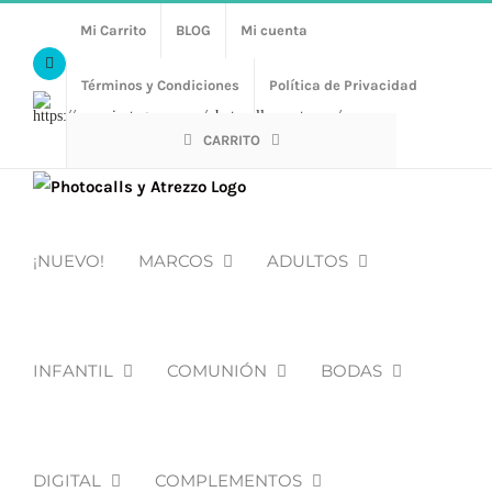
Saltar
Mi Carrito
BLOG
Mi cuenta
al
Facebook
contenido
Términos y Condiciones
Política de Privacidad
Https://www.instagram.com/photocalls_y_atrezzo/
CARRITO
¡NUEVO!
MARCOS
ADULTOS
INFANTIL
COMUNIÓN
BODAS
DIGITAL
COMPLEMENTOS