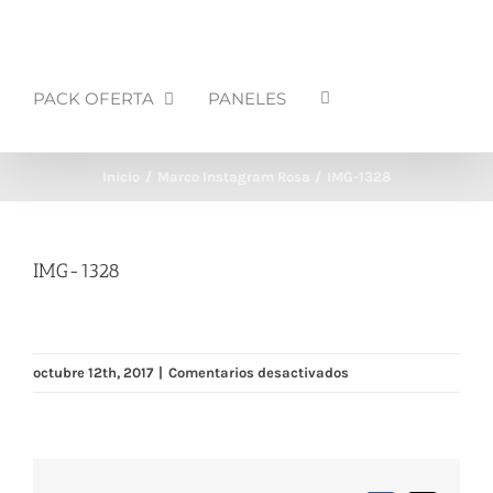
PACK OFERTA
PANELES
Inicio
Marco Instagram Rosa
IMG-1328
IMG-1328
en
octubre 12th, 2017
|
Comentarios desactivados
IMG-
1328