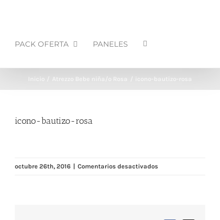
PACK OFERTA
PANELES
Inicio
Atrezzo Bebe niña/o Rosa
icono-bautizo-rosa
icono-bautizo-rosa
en
octubre 26th, 2016
|
Comentarios desactivados
icono-
bautizo-
rosa