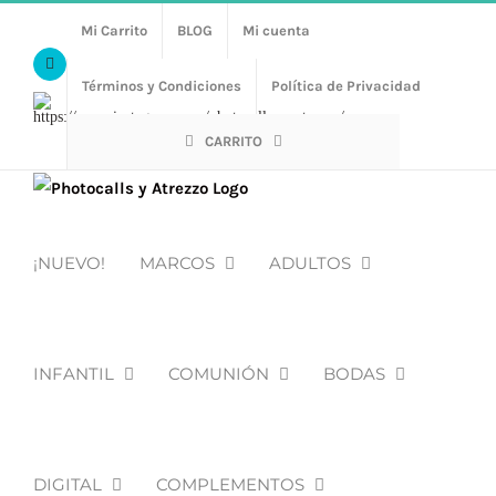
Saltar
Mi Carrito
BLOG
Mi cuenta
al
Facebook
contenido
Términos y Condiciones
Política de Privacidad
Https://www.instagram.com/photocalls_y_atrezzo/
CARRITO
¡NUEVO!
MARCOS
ADULTOS
INFANTIL
COMUNIÓN
BODAS
DIGITAL
COMPLEMENTOS