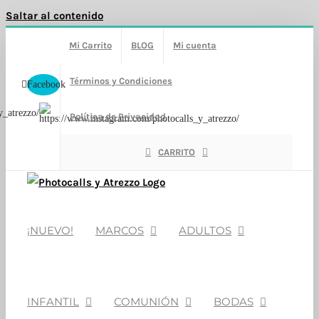
Saltar al contenido
Mi Carrito
BLOG
Mi cuenta
Términos y Condiciones
Facebook
y_atrezzo/
Política de Privacidad
CARRITO
¡NUEVO!
MARCOS
ADULTOS
INFANTIL
COMUNIÓN
BODAS