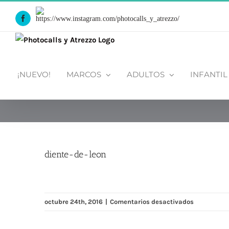
Saltar
Https://www.instagram.com/photocalls_y_atrezzo/
al
Facebook
contenido
¡NUEVO!
MARCOS
ADULTOS
INFANTIL
diente-de-leon
en
octubre 24th, 2016
|
Comentarios desactivados
diente-
de-