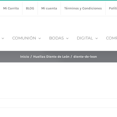
Mi Carrito
BLOG
Mi cuenta
Términos y Condiciones
Polít
COMUNIÓN
BODAS
DIGITAL
COM
Inicio
Huellas Diente de León
diente-de-leon